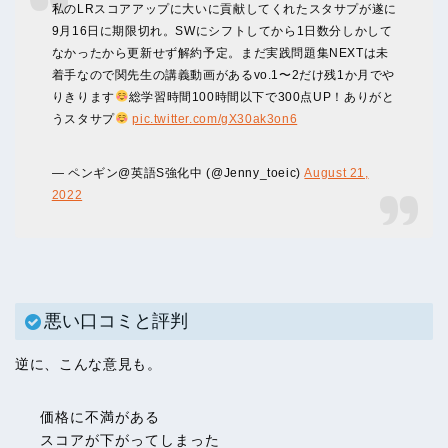
私のLRスコアアップに大いに貢献してくれたスタサプが遂に
9月16日に期限切れ。SWにシフトしてから1日数分しかして
なかったから更新せず解約予定。まだ実践問題集NEXTは未
着手なので関先生の講義動画があるvo.1〜2だけ残1か月でや
りきります
総学習時間100時間以下で300点UP！ありがと
うスタサプ
pic.twitter.com/gX30ak3on6
— ペンギン@英語S強化中 (@Jenny_toeic)
August 21,
2022
悪い口コミと評判
逆に、こんな意見も。
価格に不満がある
スコアが下がってしまった