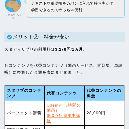
テキストや単語帳をカバンに入れて持ち歩かず、
学習できるのでめっちゃ便利！
メガネカピバ
ラ
メリット② 料金が安い
スタディサプリの利用料は
3,278円/1ヵ月
。
各コンテンツを代替コンテンツ（動画サービス、問題集、単語
帳）に換算した金額を表にまとめました。
スタサプのコンテ
代替コンテンツの
代替コンテンツ
ンツ
料金
Udemy（5時間の
動画）
パーフェクト講義
28,000円
600点短期集中講
座