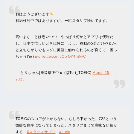
おはようございます
解約検討中ではありますが、一応スタサプ続いてます。
高いよな…とは思いつつ、やっぱり何かとアプリは便利だ
し、仕事で忙しいときは特に「よし、移動の5分だけやるか」
と立ちながらでもスグに英語に触れられるのが良くて…困っ
ちゃう('ω')
pic.twitter.com/Ct7QY4h8wC
— とりちゃん|発音矯正中☻ (@Tori_TOEIC)
March 25,
2023
TOEICのスコアが上がらない。むしろ下がった。725という
微妙な数字になってしまった。スタサプまじで意味ない気が
する
#スタディサプリ
#toeic