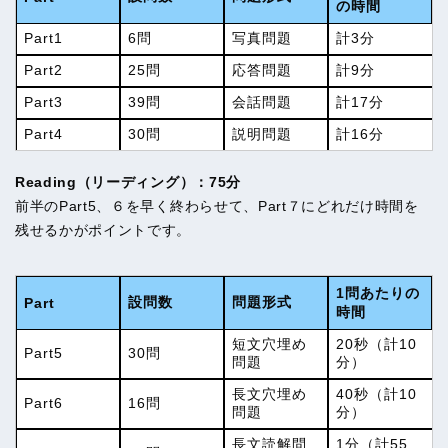
の時間
Part1
6問
写真問題
計3分
Part2
25問
応答問題
計9分
Part3
39問
会話問題
計17分
Part4
30問
説明問題
計16分
Reading（リーディング）：75分
前半のPart5、６を早く終わらせて、Part７にどれだけ時間を
残せるかがポイントです。
1問あたりの
設問数
問題形式
Part
時間
短文穴埋め
20秒（計10
Part5
30問
問題
分）
長文穴埋め
40秒（計10
Part6
16問
問題
分）
長文読解問
1分（計55