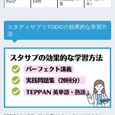
Part7
54問
題
分）
スタディサプリTOEICの効果的な学習方
法