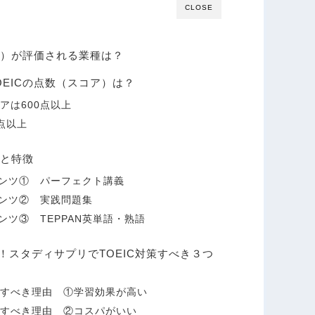
CLOSE
ア）が評価される業種は？
EICの点数（スコア）は？
アは600点以上
点以上
要と特徴
ンツ① パーフェクト講義
ンツ② 実践問題集
ツ③ TEPPAN英単語・熟語
！スタディサプリでTOEIC対策すべき３つ
策すべき理由 ①学習効果が高い
策すべき理由 ②コスパがいい