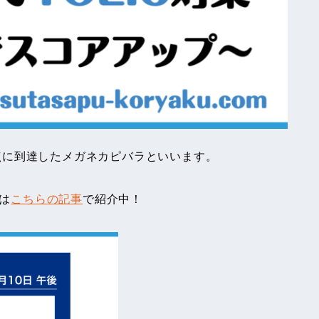
00点に到達したメガネカピバラといいます。
法は
こちらの記事
で紹介中！