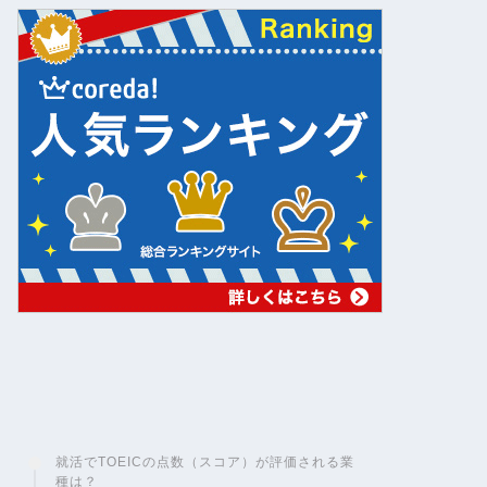
就活でTOEICの点数（スコア）が評価される業
種は？